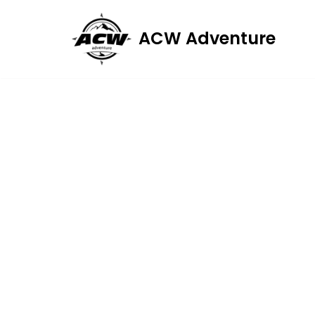
ACW Adventure
Przejdź
do
treści