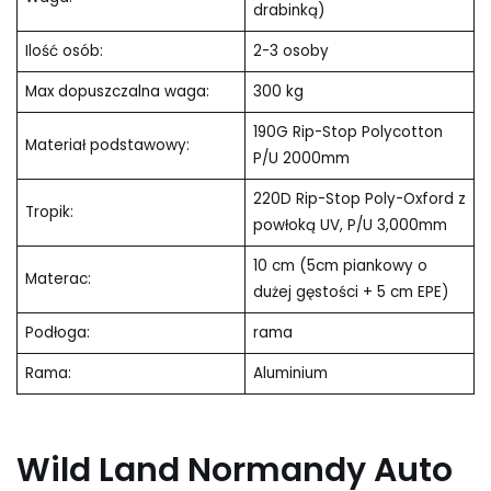
drabinką)
Ilość osób:
2-3 osoby
Max dopuszczalna waga:
300 kg
190G Rip-Stop Polycotton
Materiał podstawowy:
P/U 2000mm
220D Rip-Stop Poly-Oxford z
Tropik:
powłoką UV, P/U 3,000mm
10 cm (5cm piankowy o
Materac:
dużej gęstości + 5 cm EPE)
Podłoga:
rama
Rama:
Aluminium
Wild Land Normandy Auto