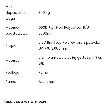
Max
dopuszczalna
300 kg
waga:
Materiał
600D Rip-Stop Polycotton P/U
podstawowy:
2000mm
210D Rip-Stop Poly-Oxford z powłoką
Tropik:
UV, P/U 3,000mm
5 cm piankowy o dużej gęstości + 3 cm
Materac:
EPE
Podłoga:
Rama
Rama:
Aluminium
Ilość osób w namiocie: