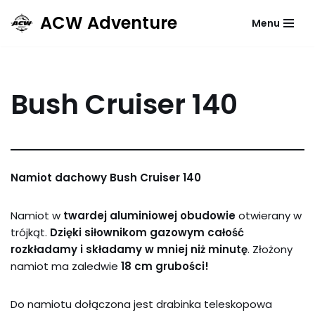
ACW Adventure
Menu
Przejdź
do
treści
Bush Cruiser 140
Namiot dachowy Bush Cruiser 140
Namiot w
twardej aluminiowej obudowie
otwierany w
trójkąt.
Dzięki siłownikom gazowym całość
rozkładamy i składamy w mniej niż minutę
. Złożony
namiot ma zaledwie
18 cm grubości!
Do namiotu dołączona jest drabinka teleskopowa