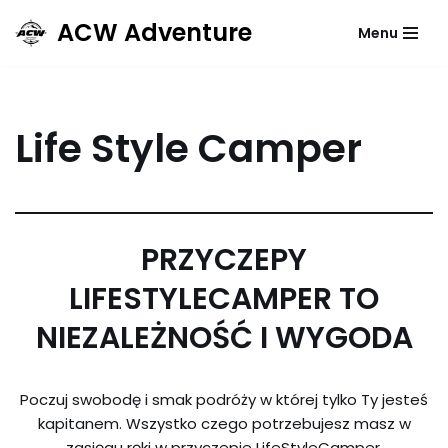
ACW Adventure
Menu
Przejdź
do
treści
Life Style Camper
PRZYCZEPY
LIFESTYLECAMPER TO
NIEZALEŻNOŚĆ I WYGODA
Poczuj swobodę i smak podróży w której tylko Ty jesteś
kapitanem. Wszystko czego potrzebujesz masz w
zasięgu ręki w przyczepie LifeStyleCamper.