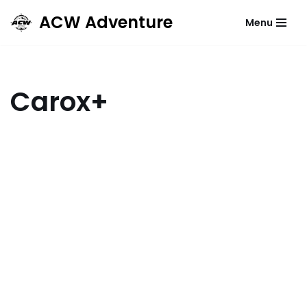
ACW Adventure
Menu
Przejdź
do
treści
Carox+