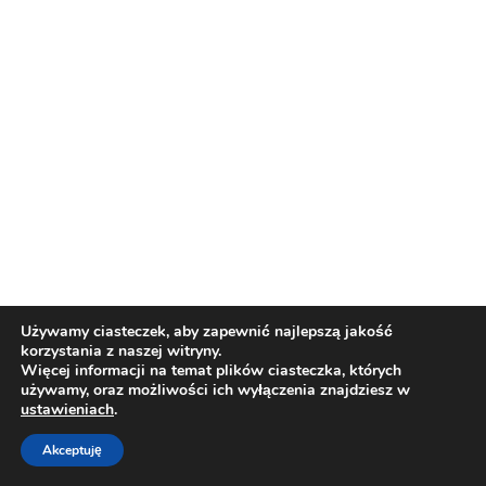
Używamy ciasteczek, aby zapewnić najlepszą jakość
korzystania z naszej witryny.
Więcej informacji na temat plików ciasteczka, których
używamy, oraz możliwości ich wyłączenia znajdziesz w
ustawieniach
.
Copy by OmnomStudio
| Theme by
Neve
| Powered by
Akceptuję
WordPress