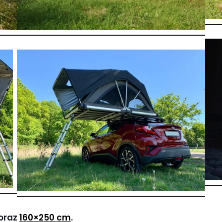
oraz
160×250 cm
.