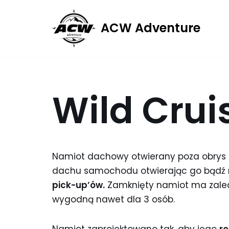
ACW Adventure
Przejdź
do
treści
Wild Crui
Namiot dachowy otwierany poza obrys
dachu samochodu otwierając go bądź n
pick-up’ów.
Zamknięty namiot ma zaled
wygodną nawet dla 3 osób.
Namiot zaprojektowano tak, aby jego
ro