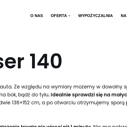
O NAS
OFERTA
WYPOŻYCZALNIA
NA
ser 140
 auta. Ze względu na wymiary możemy w dowolny
a bok, bądź do tyłu
. Idealnie sprawdzi się na mał
wie 136×152 cm, a po otwarciu otrzymujemy sporą 
złożenie trwało nie więcej niż 1 minutę
. Nie ma potr