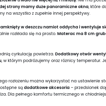
żdej strony mamy duże panoramiczne okna
, które 
y na wszystko z zupełnie innej perspektywy.
amknięty w deszczu namiot oddycha i wentyluje si
nie rozkłada się na prosto.
Materac ma 8 cm grub
nią cyrkulację powietrza.
Dodatkowy otwór wentyl
u
, w którym podróżujemy oraz różnicy temperatur.
go rozłożeniu można wykorzystać na ustawienie sto
dostępne są
dodatkowe akcesoria
– przedsionek do
kiza. Dla pełnego komfortu termicznego w chłodnie