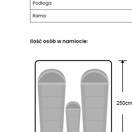
Podłoga:
Rama:
Ilość osób w namiocie: