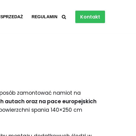
Kontakt
 SPRZEDAŻ
REGULAMIN
 sposób zamontować namiot na
ych autach oraz na pace europejskich
powierzchni spania 140×250 cm
zeby montażu dodatkowych śledzi w