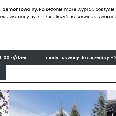
ni demontowalny
. Po sezonie może wyprać poszyci
i okres gwarancyjny, możesz liczyć na serwis pogwara
100 zł/dzień
model używany do sprzedaży – 